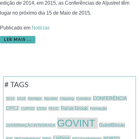
edição de 2014, em 2015, as Conferências de Aljustrel têm
lugar no próximo dia 15 de Maio de 2015.
Publicado em
Notícias
LER MAIS ...
# TAGS
CONFERÊNCIA
2015
2018
Alentejo
Aljustrel
Clipping
Coimbra
CPCJ
Focus Group
CURSO
ESSA
FEUC
Formação
GOVINT
GuinéBissau
GOVERNAÇÃO INTEGRADA
Lisboa
PORTO
ICS
IIIª Conferência
ISEG
Não Conferência