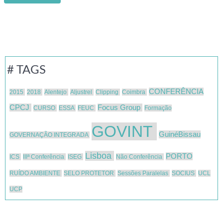
# TAGS
CONFERÊNCIA
2015
2018
Alentejo
Aljustrel
Clipping
Coimbra
CPCJ
Focus Group
CURSO
ESSA
FEUC
Formação
GOVINT
GuinéBissau
GOVERNAÇÃO INTEGRADA
Lisboa
PORTO
ICS
IIIª Conferência
ISEG
Não Conferência
RUÍDO AMBIENTE
SELO PROTETOR
Sessões Paralelas
SOCIUS
UCL
UCP