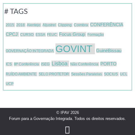
# TAGS
CONFERÊNCIA
2015
2018
Alentejo
Aljustrel
Clipping
Coimbra
CPCJ
Focus Group
CURSO
ESSA
FEUC
Formação
GOVINT
GuinéBissau
GOVERNAÇÃO INTEGRADA
Lisboa
PORTO
ICS
IIIª Conferência
ISEG
Não Conferência
RUÍDO AMBIENTE
SELO PROTETOR
Sessões Paralelas
SOCIUS
UCL
UCP
© IPAV 2026
Forum para a Governação Integrada. Todos os direitos reservados.