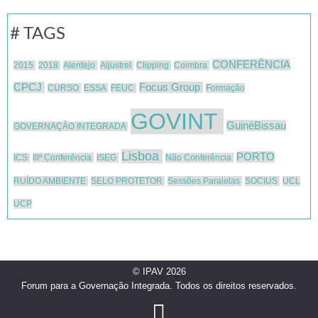
# TAGS
CONFERÊNCIA
2015
2018
Alentejo
Aljustrel
Clipping
Coimbra
CPCJ
Focus Group
CURSO
ESSA
FEUC
Formação
GOVINT
GuinéBissau
GOVERNAÇÃO INTEGRADA
Lisboa
PORTO
ICS
IIIª Conferência
ISEG
Não Conferência
RUÍDO AMBIENTE
SELO PROTETOR
Sessões Paralelas
SOCIUS
UCL
UCP
© IPAV 2026
Forum para a Governação Integrada. Todos os direitos reservados.